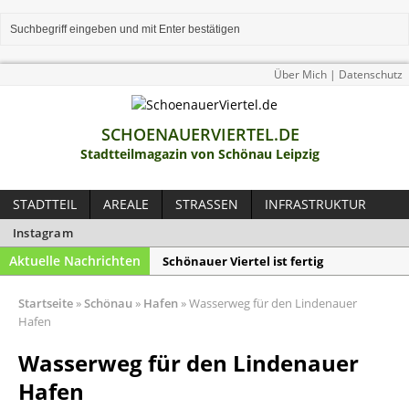
Über Mich | Datenschutz
SCHOENAUERVIERTEL.DE
Stadtteilmagazin von Schönau Leipzig
STADTTEIL
AREALE
STRASSEN
INFRASTRUKTUR
Instagram
Aktuelle Nachrichten
Schönauer Viertel ist fertig
Einkaufswagen im Teich entsorgt
Startseite
»
Schönau
»
Hafen
»
Wasserweg für den Lindenauer
Park am Nordwest-Areal
Hafen
Fahrrad gestohlen: Mühlhäuser Ring
Wasserweg für den Lindenauer
Lindenauer Hafen – Grudstücke
Hafen
bereits reserviert