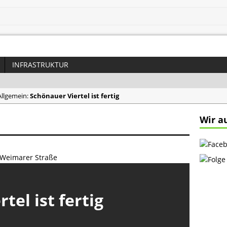
INFRASTRUKTUR
St
 Allgemein:
Schönauer Viertel ist fertig
 Allgemein:
Einkaufswagen im Teich entsorgt
Wir a
2015 in Schönau:
Park am Nordwest-Areal
015 in Allgemein:
Fahrrad gestohlen: Mühlhäuser Ring
15 in Hafen:
Lindenauer Hafen – Grudstücke bereits reserviert
tel ist fertig