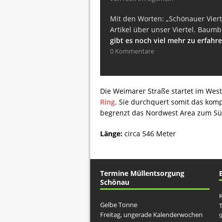
Mit den Worten: „Schönauer Vierte
Artikel über unser Viertel. Bau
gibt es noch viel mehr zu erfahren
0 Kommentare
Die Weimarer Straße startet im Wes
Ring
. Sie durchquert somit das kom
begrenzt das Nordwest Area zum S
Länge:
circa 546 Meter
Termine Müllentsorgung
Schönau
K
Gelbe Tonne
T
Freitag, ungerade Kalenderwochen
9