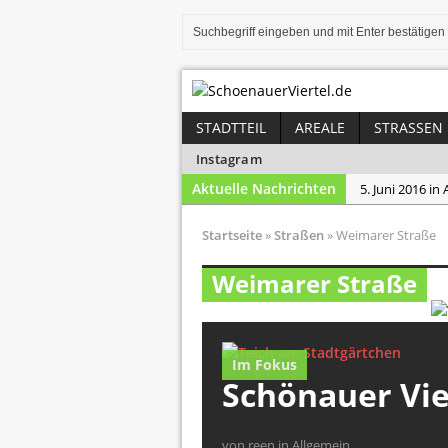
STADTTEIL
AREALE
STRASSEN
Instagram
Aktuelle Nachrichten
5. Juni 2016 in
5. Juni 2016 in
Startseite
»
Straßen
»
Weimarer Straße
11. November 
Weimarer Straße
4. November 2
22. Oktober 20
Im Fokus
Schönauer Vier
von reen in Allgemein