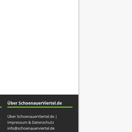
Über SchoenauerViertel.de
Über SchoenauerViertel.de |
Impressum & Datenschutz
info@schoenauerviertel.de