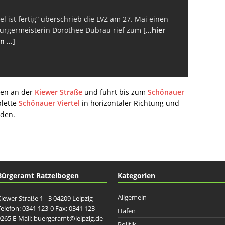
l ist fertig“ überschrieb die LVZ am 27. Mai einen
mbürgermeisterin Dorothee Dubrau rief zum
[...hier
 ...]
ten an der
Kiewer Straße
und führt bis zum
Schönauer
plette
Schönauer Viertel
in horizontaler Richtung und
üden.
Bürgeramt Ratzelbogen
Kategorien
Allgemein
iewer Straße 1 - 3 04209 Leipzig
elefon: 0341 123-0 Fax: 0341 123-
Hafen
265 E-Mail: buergeramt@leipzig.de
Politik